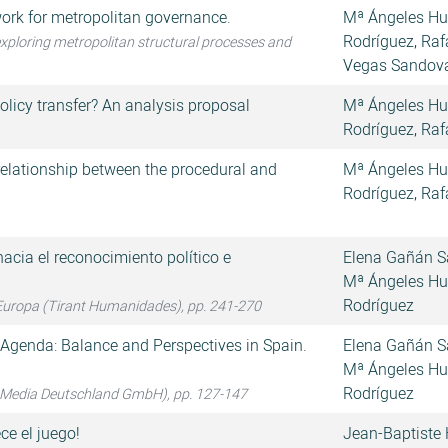
ork for metropolitan governance.
Mª Ángeles Hu
Rodríguez
,
Raf
xploring metropolitan structural processes and
Vegas Sandov
licy transfer? An analysis proposal
Mª Ángeles Hu
Rodríguez
,
Raf
relationship between the procedural and
Mª Ángeles Hu
Rodríguez
,
Raf
acia el reconocimiento político e
Elena Gañán 
Mª Ángeles Hu
Rodríguez
 Europa (Tirant Humanidades), pp. 241-270
 Agenda: Balance and Perspectives in Spain.
Elena Gañán 
Mª Ángeles Hu
Rodríguez
s Media Deutschland GmbH), pp. 127-147
ce el juego!
Jean-Baptiste