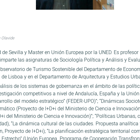
e Olavide
 de Sevilla y Master en Unión Europea por la UNED. Es profesor
mparte las asignaturas de Sociología Política y Análisis y Evalu
Observatorio de Turismo Sostenible del Departamento de Economía
d de Lisboa y en el Departamento de Arquitectura y Estudios Urb
nálisis de los sistemas de gobernanza en el ámbito de las políti
nvestigación competitivos a nivel de Andalucía, España y la Unió
arrollo del modelo estratégico” (FEDER-UPO)”; “Dinámicas Sociote
mático (Proyecto de I+D+i del Ministerio de Ciencia e Innovaci
+i del Ministerio de Ciencia e Innovación)”; “Políticas Urbanas
dad); “La dinámica cultural de las ciudades. Propuesta analític
, Proyecto de I+D+i); “La planificación estratégica territorial
el Estrecho” (Unión Europea. Programa de Cooperación Transfront