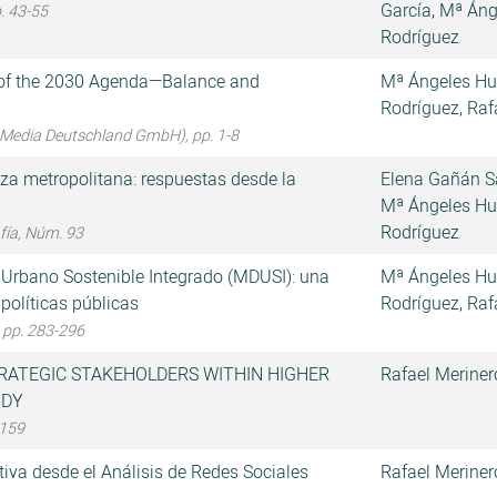
García
,
Mª Áng
p. 43-55
Rodríguez
k of the 2030 Agenda—Balance and
Mª Ángeles Hu
Rodríguez
,
Raf
 Media Deutschland GmbH), pp. 1-8
za metropolitana: respuestas desde la
Elena Gañán 
Mª Ángeles Hu
Rodríguez
fía, Núm. 93
o Urbano Sostenible Integrado (MDUSI): una
Mª Ángeles Hu
 políticas públicas
Rodríguez
,
Raf
, pp. 283-296
ATEGIC STAKEHOLDERS WITHIN HIGHER
Rafael Meriner
UDY
-159
tiva desde el Análisis de Redes Sociales
Rafael Meriner